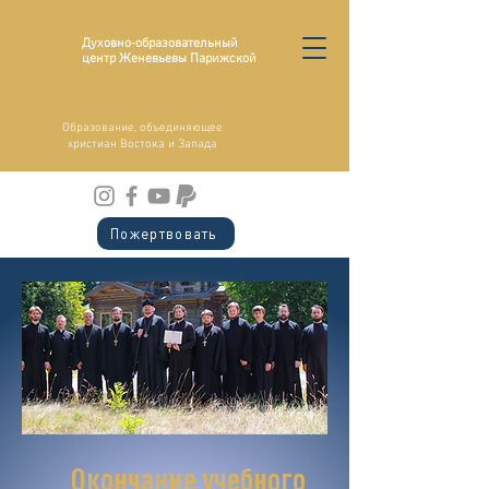
Духовно-образовательный
центр Женевьевы Парижской
Образование, объединяющее
христиан Востока и Запада
Пожертвовать
Окончание учебного