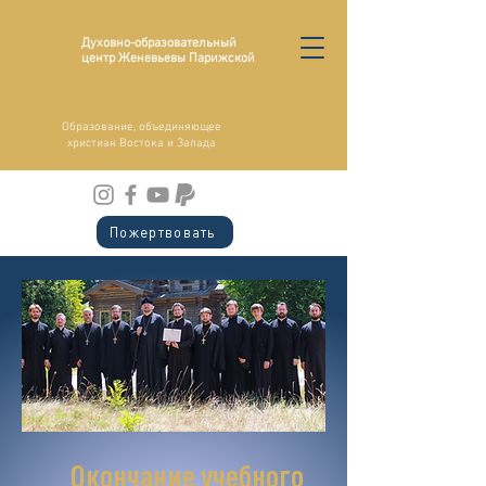
Духовно-образовательный
центр Женевьевы Парижской
Образование, объединяющее
христиан Востока и Запада
Пожертвовать
Окончание учебного