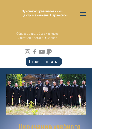
Духовно-образовательный
центр Женевьевы Парижской
Образование, объединяющее
христиан Востока и Запада
Пожертвовать
Окончание учебного